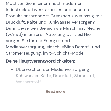
Möchten Sie in einem hochmodernen
Industriekraftwerk arbeiten und unseren
Produktionsstandort Grenzach zuverlässig mit
Druckluft, Kälte und Kühlwasser versorgen?
Dann bewerben Sie sich als Maschinist Medien
(w/m/d) in unserer Abteilung Utilities! Hier
sorgen Sie für die Energie- und
Medienversorgung, einschließlich Dampf- und
Stromerzeugung, im 5-Schicht-Modell.
Deine Hauptverantwortlichkeiten:
Überwachen der Medienversorgung
Kühlwasser, Kälte, Druckluft, Stickstoff,
Wasserstoff
Bedienen und Betreuen der Anlagen nach
Read more
den betrieblichen Erfordernissen
Durchführen von Reparaturen und
Mitarbeit bei Instandhaltungsarbeiten