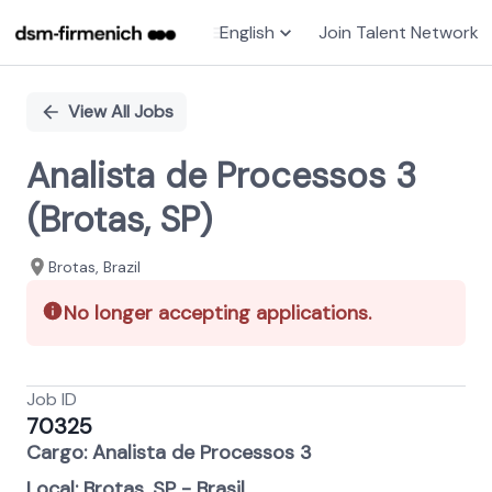
English
Join Talent Network
Single
Position
View All Jobs
Analista de Processos 3
(Brotas, SP)
Brotas, Brazil
No longer accepting applications.
Job ID
70325
Cargo: Analista de Processos 3
Local: Brotas, SP - Brasil