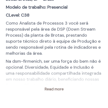
Modelo de trabalho: Presencial
CLevel: C38
Como Analista de Processos 3 você será
responsável pela área de DSP (Down Stream
Process) da planta de Brotas, prestando
suporte técnico direto à equipe de Produção e
sendo responsável pela rotina de indicadores e
melhorias da área.
Na dsm-firmenich, ser uma força do bem não é
opcional. Diversidade, Equidade e Inclusão é
uma responsabilidade compartilhada integrada
em nosso trabalho diário, beneficiando nossas
Pessoas, Clientes e Comunidades e gerando
Read more
valor comercial. A igualdade de acesso às
oportunidades é um dado adquirido, a
pertença é um sentimento partilhado, a