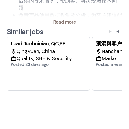
后续的技术服务，帮助客户解决现场技术问
题
.
负责产品使用数据收集及分析，为客户建议配
方制作
.
Read more
负责执行公司技术服务体系，与销售配合，增
Similar jobs
加销售额，提高市场占有率
.
Lead Technician, QC,PE
预混料客户经
根据客户和销售团队需求，在指定区域主持召
Qingyuan, China
开各种中小型技术讲座和技术推广会议
Nanchang, 
.
Quality, SHE & Security
负责所管辖区域的销售经理、合作伙伴的技术
Marketing 
Posted 23 days ago
Posted a year ag
服务水平的提升
.
参与公司客户产品培训介绍，畜种的手册、资
料的编写、校对；业务人员的产品技术培训中
技术材料的编写及培训；公司产品的研发、升
级，并提出合理化建议；公司、部门安排的其
他工作。
我们提供
我们组织内部开放包容，每位员工都受到充分
的重视和尊重。