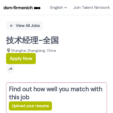
English
Join Talent Network
Single
Position
View All Jobs
技术经理-全国
Shanghai Zhangjiang, China
Apply Now
Find out how well you match with
this job
Upload your resume