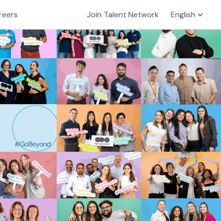
reers
Join Talent Network
English