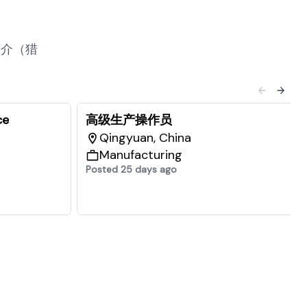
中介（猎
ce
高级生产操作员
Qingyuan, China
Manufacturing
Posted 25 days ago