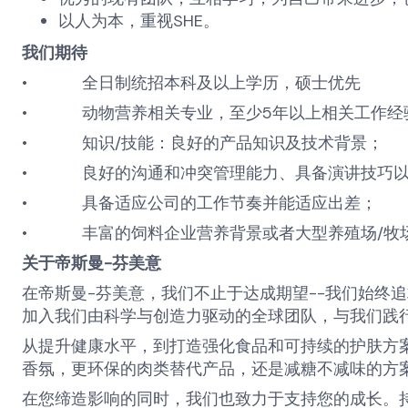
以人为本，重视
SHE
。
我们期待
•
全日制统招本科及以上学历，硕士优先
•
动物营养相关专业，至少
5
年以上相关工作经
•
知识
/
技能：良好的产品知识及技术背景；
•
良好的沟通和冲突管理能力、具备演讲技巧
•
具备适应公司的工作节奏并能适应出差；
•
丰富的饲料企业营养背景或者大型养殖场
/
牧
关于帝斯曼
-
芬美意
在帝斯曼
-
芬美意，我们不止于达成期望
--
我们始终追
加入我们由科学与创造力驱动的全球团队，与我们践
从提升健康水平，到打造强化食品和可持续的护肤方
香氛，更环保的肉类替代产品，还是减糖不减味的方
在您缔造影响的同时，我们也致力于支持您的成长。