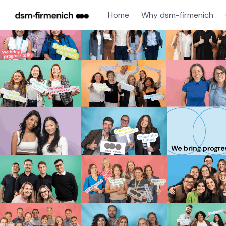
Home
Why dsm-firmenich
Single
Position