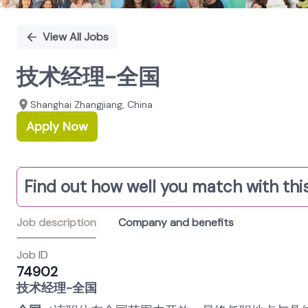
View All Jobs
技术经理-全国
Shanghai Zhangjiang, China
Apply Now
Find out how well you match with this
Job description
Company and benefits
Job ID
74902
技术经理
-
全国