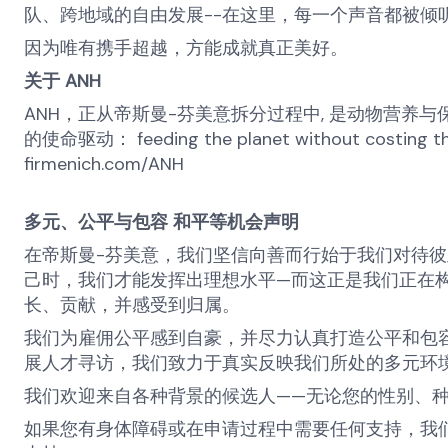
队、跨地域的自由发展
--
在这里，每一个声音都被倾
因为唯有携手超越，方能成就真正美好。
关于
ANH
ANH
，正从帝斯曼
-
芬美意拆分过程中
,
是动物营养与
的使命驱动：
feeding the planet without costing t
firmenich.com/ANH
多元、公平与包容
和平等机会声明
在帝斯曼
-
芬美意，我们坚信向善而行始于我们对待彼
己时，我们才能发挥出理想水平
—
而这正是我们正在
长、贡献，并感受到归属。
我们为雇佣公平感到自豪，并尽力认真打造公平和包
展人才寻访，我们致力于真实反映我们所处的多元环
我们欢迎来自各种背景的候选人
——
无论您的性别、
如果您有身体障碍或在申请过程中需要任何支持，我