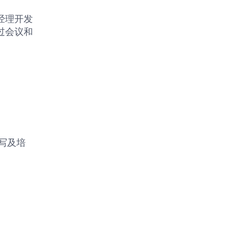
经理开发
过会议和
写及培