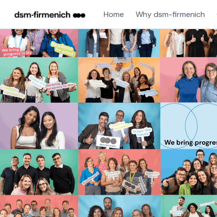
Home
Why dsm-firmenich
Single
Position