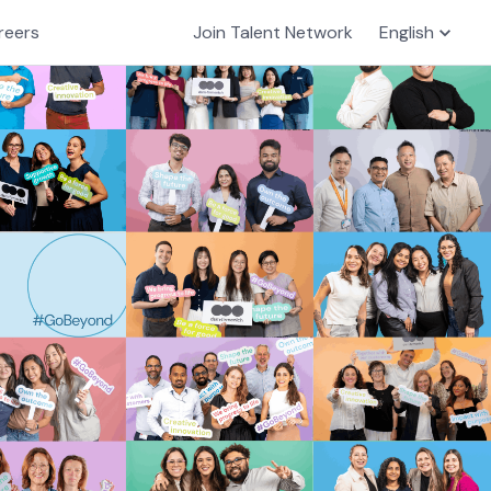
reers
Join Talent Network
English