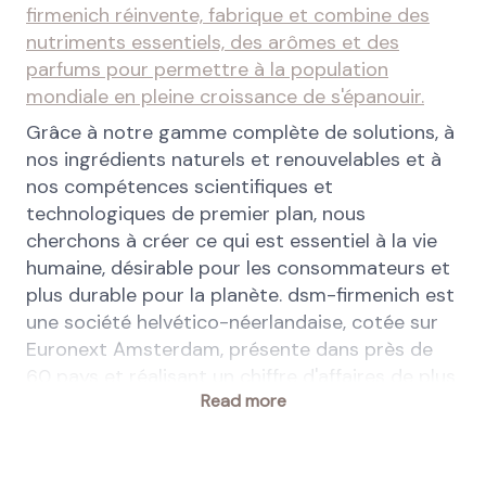
firmenich réinvente, fabrique et combine des
nutriments essentiels, des arômes et des
parfums pour permettre à la population
mondiale en pleine croissance de s'épanouir.
Grâce à notre gamme complète de solutions, à
nos ingrédients naturels et renouvelables et à
nos compétences scientifiques et
technologiques de premier plan, nous
cherchons à créer ce qui est essentiel à la vie
humaine, désirable pour les consommateurs et
plus durable pour la planète. dsm-firmenich est
une société helvético-néerlandaise, cotée sur
Euronext Amsterdam, présente dans près de
60 pays et réalisant un chiffre d'affaires de plus
Read more
de 12 milliards d'euros. Avec une équipe
diversifiée et mondiale de près de 30 000
employés, nous donnons vie au progrès chaque
jour, partout, pour des milliards de personnes.