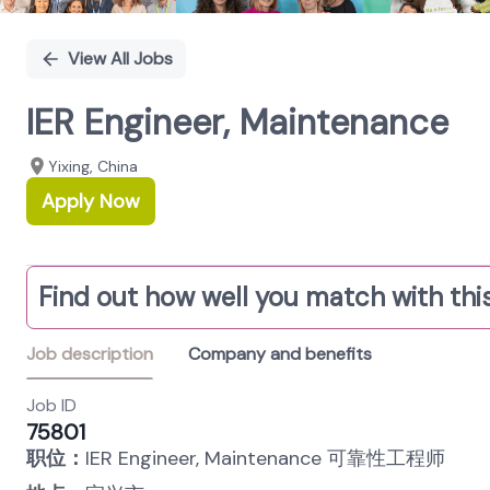
View All Jobs
IER Engineer, Maintenance
Yixing, China
Apply Now
Find out how well you match with this
Job description
Company and benefits
Job ID
75801
职位：
IER Engineer, Maintenance 可靠性工程师