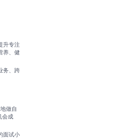
提升专注
营养、健
业务、跨
由地做自
机会成
的面试小