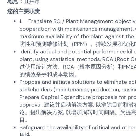
地点：
宜兴市
您的主要职责
1. Translate BG / Plant Management objectives
cooperation with maintenance management. C
maximum availability of the plant ag
防性和预测维修计划（PPM）。持续发展和优化
Identify actual and potential performance kil
plant, using statistical methods, RCA (Root C
过使用统计方法、RCA（根本原因分析）和FM
的绩效杀手和成本动因。
Propose and initiate solutions to eliminate ac
stakeholders (maintenance, production, busines
Prepare Capital Expenditure proposals for pro
approval. 建议并启动解决方案, 以消除目前
论。提出解决方案, 以增加周转时间间隔。为提
目。
Safeguard the availability of critical 
用性。