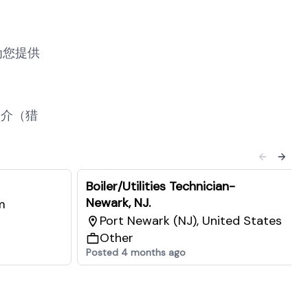
为您提供
中介（猎
Boiler/Utilities Technician-
Newark, NJ.
m
Port Newark (NJ), United States
Other
Posted 4 months ago