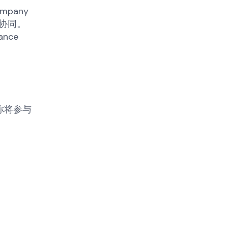
company
现协同。
nance
你将参与