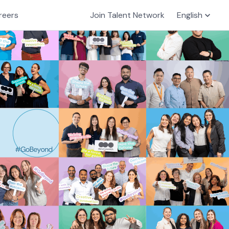
reers
Join Talent Network
English