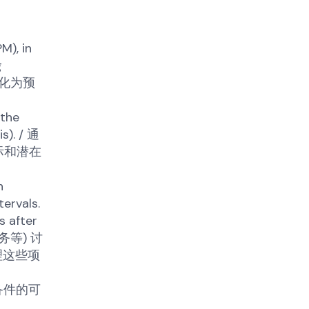
M), in
g
标转化为预
 the
s). / 通
际和潜在
h
ervals.
s after
务等) 讨
理这些项
和其他备件的可