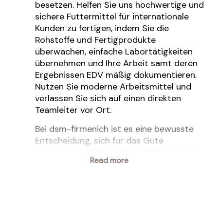
besetzen. Helfen Sie uns hochwertige und
sichere Futtermittel für internationale
Kunden zu fertigen, indem Sie die
Rohstoffe und Fertigprodukte
überwachen, einfache Labortätigkeiten
übernehmen und Ihre Arbeit samt deren
Ergebnissen EDV mäßig dokumentieren.
Nutzen Sie moderne Arbeitsmittel und
verlassen Sie sich auf einen direkten
Teamleiter vor Ort.
Bei dsm-firmenich ist es eine bewusste
Entscheidung, sich für das Gute
einzusetzen. Vielfalt, Gerechtigkeit und
Read more
Inklusion ist eine gemeinsame
Verantwortung, die wir in unsere tägliche
Arbeit einfließen lassen, von der unsere
Mitarbeiter, Kunden und Gemeinschaften
profitieren und die den Geschäftswert