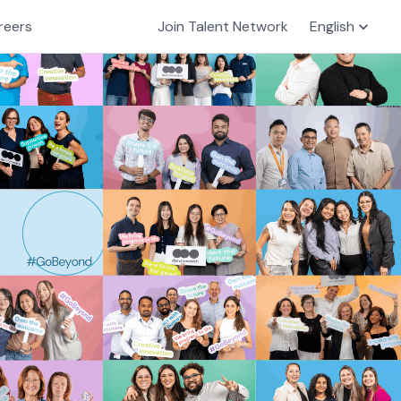
reers
Join Talent Network
English