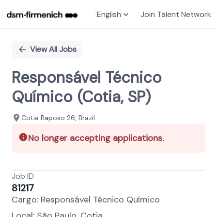
English
Join Talent Network
Single
Position
View All Jobs
Responsável Técnico
Químico (Cotia, SP)
Cotia Raposo 26, Brazil
No longer accepting applications.
Job ID
81217
Cargo: Responsável Técnico Químico
Local: São Paulo, Cotia