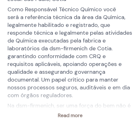
Como Responsável Técnico Químico você
será a referência técnica da área da Química,
legalmente habilitado e registrado, que
responde técnica e legalmente pelas atividades
de Química executadas pela fabrica e
laboratórios da dsm-firmenich de Cotia.
garantindo conformidade com CRQ e
requisitos aplicáveis, apoiando operações e
qualidade e assegurando governança
documental. Um papel crítico para manter
nossos processos seguros, auditáveis e em dia
com órgãos reguladores.
Na dsm-firmenich, ser uma força do bem não é
opcional. Diversidade, Equidade e Inclusão é
Read more
uma responsabilidade compartilhada integrada
em nosso trabalho diário, beneficiando nossas
Pessoas, Clientes e Comunidades e gerando