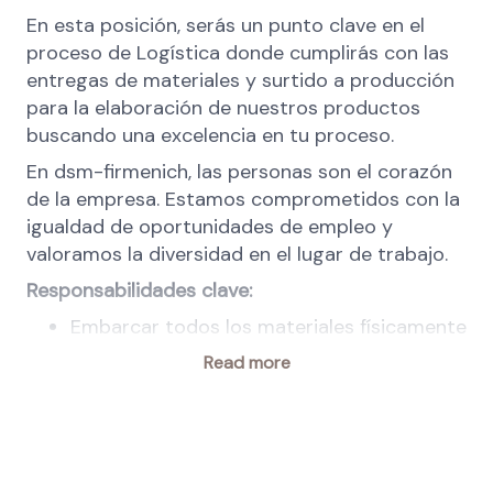
En esta posición, serás un punto clave en el
proceso de Logística donde cumplirás con las
entregas de materiales y surtido a producción
para la elaboración de nuestros productos
buscando una excelencia en tu proceso.
En dsm-firmenich, las personas son el corazón
de la empresa. Estamos comprometidos con la
igualdad de oportunidades de empleo y
valoramos la diversidad en el lugar de trabajo.
Responsabilidades clave:
Embarcar todos los materiales físicamente
entre almacenes y manufactura, generado
Read more
la trazabilidad en sistema SAP.
Manejo, Preparación y Almacenamiento de
materiales físicos en sistema SAP.
Acomodo de acuerdo a los controles
internos, por tipo de ubicacion y tipo de