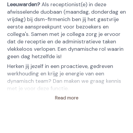
Leeuwarden?
Als receptionist(e) in deze
afwisselende duobaan (maandag, donderdag en
vrijdag) bij dsm-firmenich ben jij het gastvrije
eerste aanspreekpunt voor bezoekers en
collega's. Samen met je collega zorg je ervoor
dat de receptie en de administratieve taken
vlekkeloos verlopen. Een dynamische rol waarin
geen dag hetzelfde is!
Herken jij jezelf in een proactieve, gedreven
werkhouding en krijg je energie van een
dynamisch team? Dan maken we graag kennis
met je voor deze functie.
Jouw belangrijkste verantwoordelijkheden
Read more
Toegangscontrole; ontvangen, inschrijven
van bezoekers en
leveranciers/contractanten;
Het aanmaken van Purchase Requests in