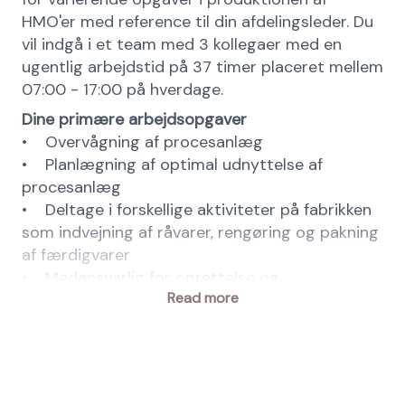
HMO'er med reference til din afdelingsleder. Du
vil indgå i et team med 3 kollegaer med en
ugentlig arbejdstid på 37 timer placeret mellem
07:00 - 17:00 på hverdage.
Dine primære arbejdsopgaver
• Overvågning af procesanlæg
• Planlægning af optimal udnyttelse af
procesanlæg
• Deltage i forskellige aktiviteter på fabrikken
som indvejning af råvarer, rengøring og pakning
af færdigvarer
• Medansvarlig for oprettelse og
Read more
vedligeholdelse af procedure
• Medansvar for at området er sikkert og
forsvarligt i tilfælde af service/vedligehold af
udstyr
• Hjælpe til i produktionen med forefaldende