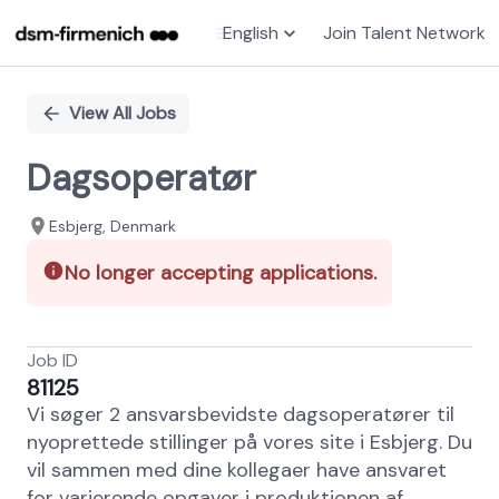
English
Join Talent Network
Single
Position
View All Jobs
Dagsoperatør
Esbjerg, Denmark
No longer accepting applications.
Job ID
81125
Vi søger 2 ansvarsbevidste dagsoperatører til
nyoprettede stillinger på vores site i Esbjerg. Du
vil sammen med dine kollegaer have ansvaret
for varierende opgaver i produktionen af