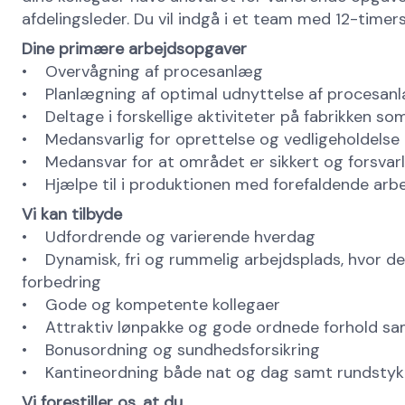
afdelingsleder. Du vil indgå i et team med 12-timers
Dine primære arbejdsopgaver
• Overvågning af procesanlæg
• Planlægning af optimal udnyttelse af procesan
• Deltage i forskellige aktiviteter på fabrikken so
• Medansvarlig for oprettelse og vedligeholdelse
• Medansvar for at området er sikkert og forsvarlig
• Hjælpe til i produktionen med forefaldende arbe
Vi kan tilbyde
• Udfordrende og varierende hverdag
• Dynamisk, fri og rummelig arbejdsplads, hvor der e
forbedring
• Gode og kompetente kollegaer
• Attraktiv lønpakke og gode ordnede forhold sa
• Bonusordning og sundhedsforsikring
• Kantineordning både nat og dag samt rundstykk
Vi forestiller os, at du