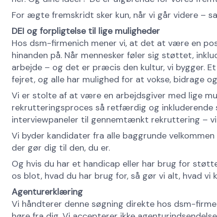
For ægte fremskridt sker kun, når vi går videre – 
DEI og forpligtelse til lige muligheder
Hos dsm-firmenich mener vi, at det at være en posi
hinanden på. Når mennesker føler sig støttet, inklud
arbejde – og det er præcis den kultur, vi bygger. Et 
fejret, og alle har mulighed for at vokse, bidrage og 
Vi er stolte af at være en arbejdsgiver med lige mu
rekrutteringsproces så retfærdig og inkluderende
interviewpaneler til gennemtænkt rekruttering – vi 
Vi byder kandidater fra alle baggrunde velkommen – 
der gør dig til den, du er.
Og hvis du har et handicap eller har brug for støtt
os blot, hvad du har brug for, så gør vi alt, hvad vi k
Agenturerklæring
Vi håndterer denne søgning direkte hos dsm-firmen
høre fra dig. Vi accepterer ikke agenturindsendelser 