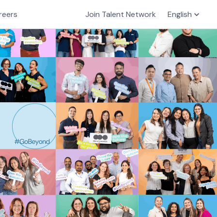
reers
Join Talent Network
English