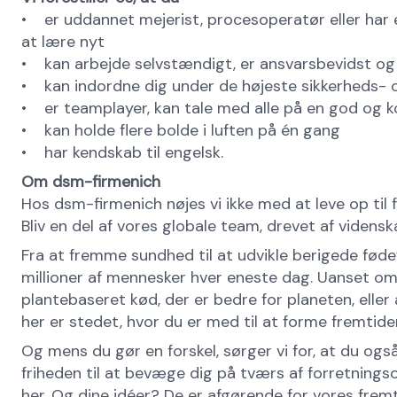
• er uddannet mejerist, procesoperatør eller har e
at lære nyt
• kan arbejde selvstændigt, er ansvarsbevidst og
• kan indordne dig under de højeste sikkerheds- o
• er teamplayer, kan tale med alle på en god og
• kan holde flere bolde i luften på én gang
• har kendskab til engelsk.
Om dsm-firmenich
Hos dsm-firmenich nøjes vi ikke med at leve op til
Bliv en del af vores globale team, drevet af videnskab
Fra at fremme sundhed til at udvikle berigede føde
millioner af mennesker hver eneste dag. Uanset om 
plantebaseret kød, der er bedre for planeten, ell
her er stedet, hvor du er med til at forme fremtide
Og mens du gør en forskel, sørger vi for, at du også 
friheden til at bevæge dig på tværs af forretnin
her. Og dine idéer? De er afgørende for vores fremt