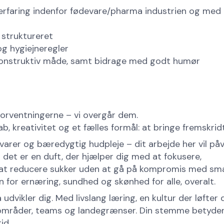
rfaring indenfor fødevare/pharma industrien og med ly
 struktureret
g hygiejneregler
 konstruktiv måde, samt bidrage med godt humør
 forventningerne – vi overgår dem.
, kreativitet og et fælles formål: at bringe fremskridt t
varer og bæredygtig hudpleje – dit arbejde her vil påv
det er en duft, der hjælper dig med at fokusere,
er at reducere sukker uden at gå på kompromis med s
n for ernæring, sundhed og skønhed for alle, overalt.
udvikler dig. Med livslang læring, en kultur der løfter 
gsområder, teams og landegrænser. Din stemme betyde
id.