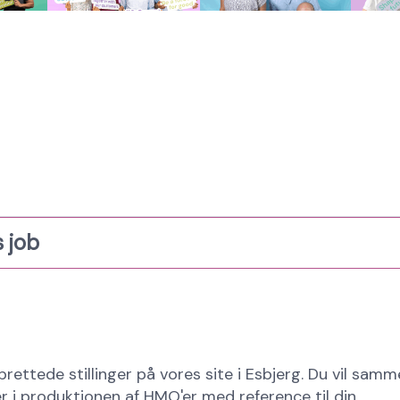
 job
rettede stillinger på vores site i Esbjerg. Du vil sa
r i produktionen af HMO'er med reference til din