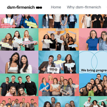
Home
Why dsm-firmenich
Single
Position