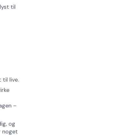
st til
il live.
irke
magen –
dig, og
r noget