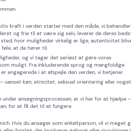
sammen.
tiv kraft i verden starter med den måde, vi behandler
eret og frie til at være sig selv, leverer de deres beds
sted, hvor muligheder virkelig er lige, autenticitet bliv
føle, at de hører til.
ligheder, og vi tager det seriøst at gøre vores
 som muligt. Fra inkluderende sprog og mangfoldige
er engagerede i at afspejle den verden, vi betjener.
uanset køn, etnicitet, seksuel orientering eller noge
e under ansøgningsprocessen, er vi her for at hjælpe –
an, for at få det til at fungere.
ich. Hvis du ansøger som enkeltperson, vil vi meget 
eller forslag, der involverer gebyrer eller provisioner 