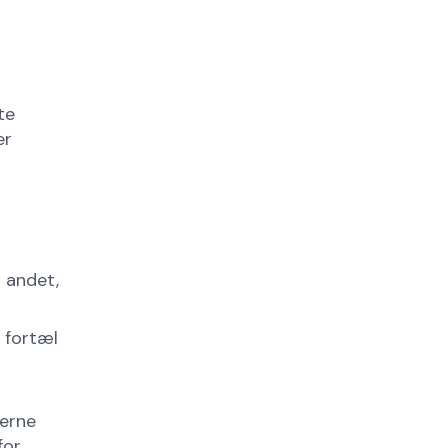
te
er
t andet,
 fortæl
gerne
for