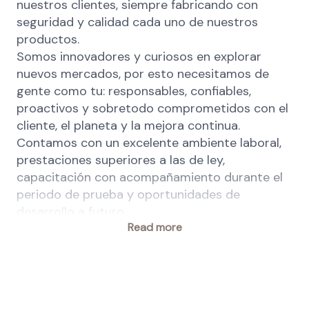
nuestros clientes, siempre fabricando con
seguridad y calidad cada uno de nuestros
productos.
Somos innovadores y curiosos en explorar
nuevos mercados, por esto necesitamos de
gente como tu: responsables, confiables,
proactivos y sobretodo comprometidos con el
cliente, el planeta y la mejora continua.
Contamos con un excelente ambiente laboral,
prestaciones superiores a las de ley,
capacitación con acompañamiento durante el
periodo de prueba y oportunidades de
desarrollo a futuro.
Read more
En dsm-firmenich, ser una fuerza para el bien
no es opcional. La diversidad, la equidad y la
inclusión son una responsabilidad compartida
integrada en nuestro trabajo diario, que
beneficia a nuestra gente, clientes y