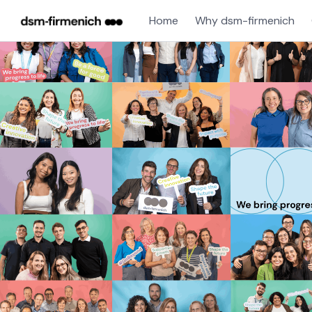
Home
Why dsm-firmenich
Single
Position