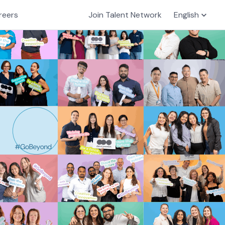
reers
Join Talent Network
English