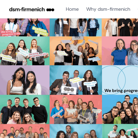
Home
Why dsm-firmenich
Single
Position