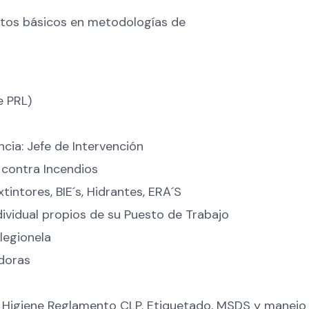
ntos básicos en metodologías de
e PRL)
cia: Jefe de Intervención
contra Incendios
intores, BIE´s, Hidrantes, ERA´S
ividual propios de su Puesto de Trabajo
legionela
adoras
 Higiene Reglamento CLP. Etiquetado, MSDS y manejo