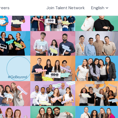
reers
Join Talent Network
English