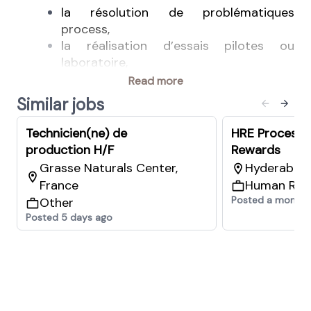
la résolution de problématiques
process,
la réalisation d’essais pilotes ou
laboratoire,
le support technique aux transferts
Read more
industriels et à l’adaptation des
Similar jobs
équipements,
la rédaction et l’actualisation des
Technicien(ne) de
HRE Process 
procédés de fabrication.
production H/F
Rewards
Le poste présente une forte dimension
Grasse Naturals Center,
Hyderabad, 
terrain et une grande transversalité des
France
Human Res
missions, avec des interactions
Posted a month 
Other
quotidiennes avec des équipes
Posted 5 days ago
pluridisciplinaires et des déplacements
sur des sites de production, y compris à
l’international.
Ce que nous vous offrons :
Une histoire riche et un avenir
prometteur d'innovation scientifique