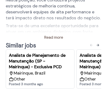
Nesta posição, você conduzirá projetos
estratégicos de melhoria contínua,
desenvolverá equipes de alta performance e
terá impacto direto nos resultados do negócio.
Trata-se de uma excelente oportunidade para
atuar em um ambiente dinâmico, com forte
orientação à inovação, melhoria contínua e
Read more
evolução profissional.
Similar jobs
Esta posição faz parte do negócio Solutions
Analista de Planejamento de
Analista de P
(SolCo) dentro da área de Nutrição e Saúde
Manutenção (SP -
Manutenção (
Animal (ANH). Esta é uma das duas entidades
Mairinque) - Exclusiva PCD
Mairinque)
independentes que serão criadas a partir da
Mairinque, Brazil
Mairinque, B
ANH, como parte da alienação para a CVC
Other
Other
Capital.
Posted 3 months ago
Posted 3 months
Suas principais responsabilidades
Liderar a equipe de Engenharia de
Processos, definindo prioridades e