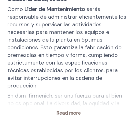
Como
Líder de Mantenimiento
serás
responsable de administrar eficientemente los
recursos y supervisar las actividades
necesarias para mantener los equipos e
instalaciones de la planta en óptimas
condiciones. Esto garantiza la fabricación de
premezclas en tiempo y forma, cumpliendo
estrictamente con las especificaciones
técnicas establecidas por los clientes, para
evitar interrupciones en la cadena de
producción
En dsm-firmenich, ser una fuerza para el bien
no es opcional. La diversidad, la equidad y la
inclusión son una responsabilidad compartida
Read more
integrada en nuestro trabajo diario, que
beneficia a nuestra gente, clientes y
comunidades e impulsa el valor empresarial. La