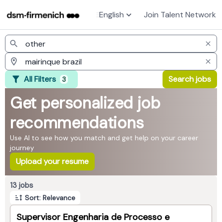
English
Join Talent Network
Jobs
All Filters
Search jobs
3
Get personalized job
recommendations
Use AI to see how you match and get help on your career
journey
Upload your resume
Page 1 of 2
13 jobs
Sort: Relevance
Supervisor Engenharia de Processo e